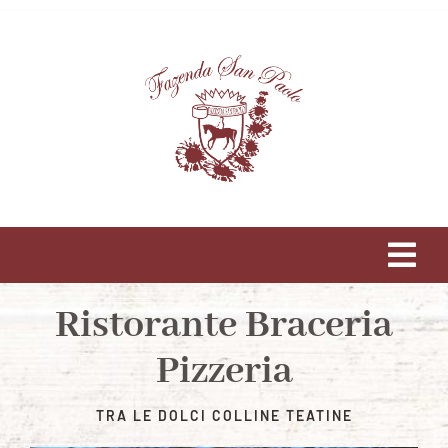
Salta
al
contenuto
Tog
Navi
Ristorante Braceria
HOME
Pizzeria
FAZENDA
TRA LE DOLCI COLLINE TEATINE
LA CUCINA